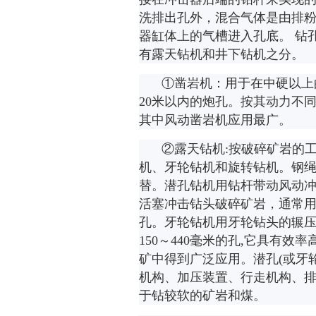
洗排出孔外，混合气体是由排
器缸体上的气槽进入孔底。
钻
有露天钻机和井下钻机之分。
①
凿岩机：用于在中硬以上
20
米
以内的炮孔。按其动力不
其中风动凿岩机应用最广。
②
露天钻机
:
按破碎矿岩的
机、牙轮钻机和旋转钻机。钢
替。潜孔钻机用钻杆带动风动
活塞冲击钻头破碎矿岩，通常
孔。牙轮钻机用牙轮钻头的辗
150
～
440
毫米的孔
,
它具有效率
矿中得到广泛应用。潜孔
(
或牙
机构、加压装置、行走机构、
于钻较软的矿岩和煤。