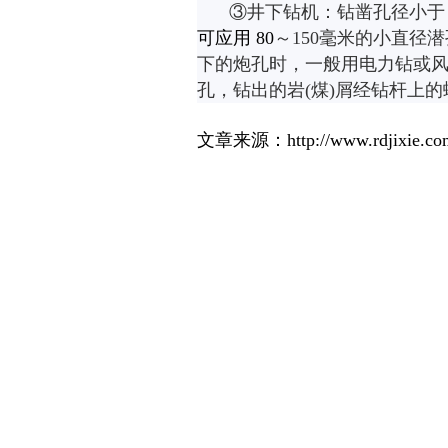
③
井下钻机：钻凿孔径小于
可应用
80
～
150
毫米的小直径潜
下的炮孔时，一般用电力钻或
孔，钻出的岩
(
煤
)
屑经钻杆上的
文章来源：http://www.rdjixie.com/t