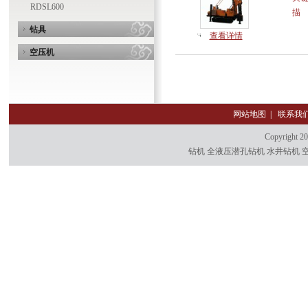
RDSL600
描
钻具
查看详情
空压机
网站地图
|
联系我
Copyrigh
钻机 全液压潜孔钻机 水井钻机 